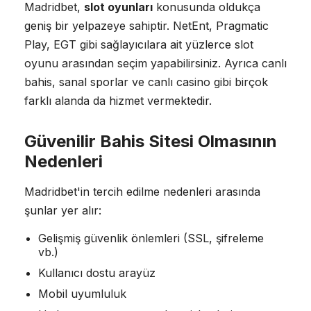
Madridbet,
slot oyunları
konusunda oldukça
geniş bir yelpazeye sahiptir. NetEnt, Pragmatic
Play, EGT gibi sağlayıcılara ait yüzlerce slot
oyunu arasından seçim yapabilirsiniz. Ayrıca canlı
bahis, sanal sporlar ve canlı casino gibi birçok
farklı alanda da hizmet vermektedir.
Güvenilir Bahis Sitesi Olmasının
Nedenleri
Madridbet'in tercih edilme nedenleri arasında
şunlar yer alır:
Gelişmiş güvenlik önlemleri (SSL, şifreleme
vb.)
Kullanıcı dostu arayüz
Mobil uyumluluk