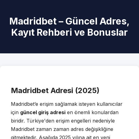
Madridbet – Güncel Adres,
Kayıt Rehberi ve Bonuslar
Madridbet Adresi (2025)
Madridbet’e erişim sağlamak isteyen kullanıcılar
için
güncel giriş adresi
en önemli konulardan
biridir. Türkiye'den erişim engelleri nedeniyle
Madridbet zaman zaman adres değişikliğine
gitmektedir. Aşağıda 2025 yılına ait en yeni