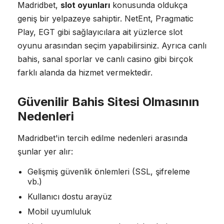
Madridbet,
slot oyunları
konusunda oldukça
geniş bir yelpazeye sahiptir. NetEnt, Pragmatic
Play, EGT gibi sağlayıcılara ait yüzlerce slot
oyunu arasından seçim yapabilirsiniz. Ayrıca canlı
bahis, sanal sporlar ve canlı casino gibi birçok
farklı alanda da hizmet vermektedir.
Güvenilir Bahis Sitesi Olmasının
Nedenleri
Madridbet'in tercih edilme nedenleri arasında
şunlar yer alır:
Gelişmiş güvenlik önlemleri (SSL, şifreleme
vb.)
Kullanıcı dostu arayüz
Mobil uyumluluk