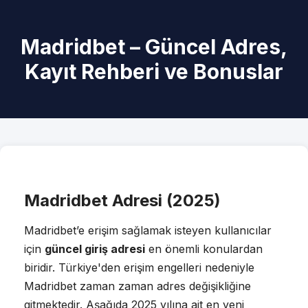
Madridbet – Güncel Adres,
Kayıt Rehberi ve Bonuslar
Madridbet Adresi (2025)
Madridbet’e erişim sağlamak isteyen kullanıcılar
için
güncel giriş adresi
en önemli konulardan
biridir. Türkiye'den erişim engelleri nedeniyle
Madridbet zaman zaman adres değişikliğine
gitmektedir. Aşağıda 2025 yılına ait en yeni