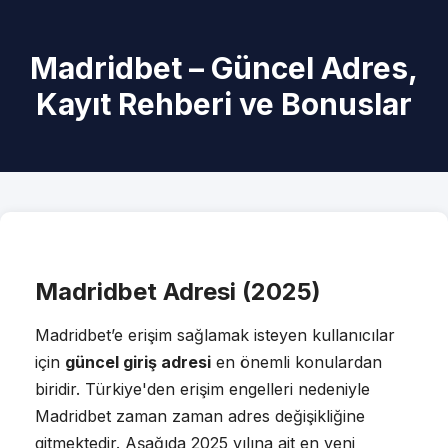
Madridbet – Güncel Adres,
Kayıt Rehberi ve Bonuslar
Madridbet Adresi (2025)
Madridbet’e erişim sağlamak isteyen kullanıcılar
için
güncel giriş adresi
en önemli konulardan
biridir. Türkiye'den erişim engelleri nedeniyle
Madridbet zaman zaman adres değişikliğine
gitmektedir. Aşağıda 2025 yılına ait en yeni