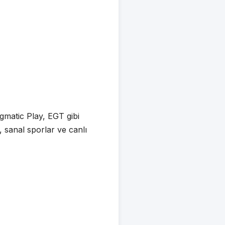
gmatic Play, EGT gibi
, sanal sporlar ve canlı