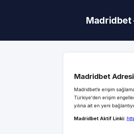
Madridbet 
Madridbet Adresi
Madridbet’e erişim sağlama
Türkiye'den erişim engelle
yılına ait en yeni bağlantıyı
Madridbet Aktif Linki:
htt