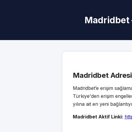
Madridbet 
Madridbet Adresi
Madridbet’e erişim sağlama
Türkiye'den erişim engelle
yılına ait en yeni bağlantıyı
Madridbet Aktif Linki:
htt