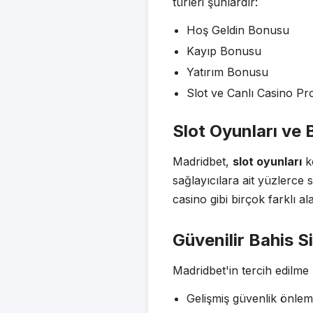
türleri şunlardır:
Hoş Geldin Bonusu
Kayıp Bonusu
Yatırım Bonusu
Slot ve Canlı Casino P
Slot Oyunları ve 
Madridbet,
slot oyunları
ko
sağlayıcılara ait yüzlerce 
casino gibi birçok farklı a
Güvenilir Bahis S
Madridbet'in tercih edilme 
Gelişmiş güvenlik önleml