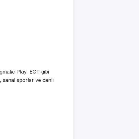
gmatic Play, EGT gibi
, sanal sporlar ve canlı