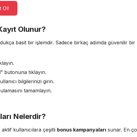
 Ol!
Kayıt Olunur?
dukça basit bir işlemdir. Sadece birkaç adımda güvenilir bi
klayın.
l” butonuna tıklayın.
anıcı bilgilerinizi girin.
ulamasını tamamlayın.
arı Nelerdir?
ktif kullanıcılara çeşitli
bonus kampanyaları
sunar. En ço