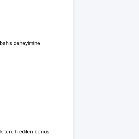
r bahis deneyimine
k tercih edilen bonus