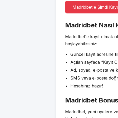
Madridbet'e Şimdi Kayıt
Madridbet Nasıl 
Madridbet'e kayıt olmak ol
başlayabilirsiniz:
Güncel kayıt adresine tı
Açılan sayfada “Kayıt O
Ad, soyad, e-posta ve kull
SMS veya e-posta doğr
Hesabınız hazır!
Madridbet Bonusl
Madridbet, yeni üyelere ve a