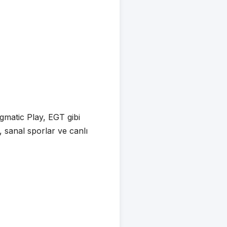
gmatic Play, EGT gibi
, sanal sporlar ve canlı