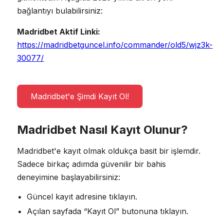
bağlantıyı bulabilirsiniz:
Madridbet Aktif Linki:
https://madridbetguncel.info/commander/old5/wjz3k-
30077/
Madridbet'e Şimdi Kayıt Ol!
Madridbet Nasıl Kayıt Olunur?
Madridbet'e kayıt olmak oldukça basit bir işlemdir.
Sadece birkaç adımda güvenilir bir bahis
deneyimine başlayabilirsiniz:
Güncel kayıt adresine tıklayın.
Açılan sayfada “Kayıt Ol” butonuna tıklayın.