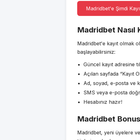
Madridbet'e Şimdi Kayıt
Madridbet Nasıl 
Madridbet'e kayıt olmak ol
başlayabilirsiniz:
Güncel kayıt adresine tı
Açılan sayfada “Kayıt O
Ad, soyad, e-posta ve kull
SMS veya e-posta doğr
Hesabınız hazır!
Madridbet Bonusl
Madridbet, yeni üyelere ve a