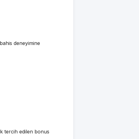
r bahis deneyimine
k tercih edilen bonus