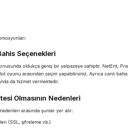
romosyonları
Bahis Seçenekleri
nusunda oldukça geniş bir yelpazeye sahiptir. NetEnt, Pra
slot oyunu arasından seçim yapabilirsiniz. Ayrıca canlı bahis
landa da hizmet vermektedir.
itesi Olmasının Nedenleri
nedenleri arasında şunlar yer alır:
eri (SSL, şifreleme vb.)