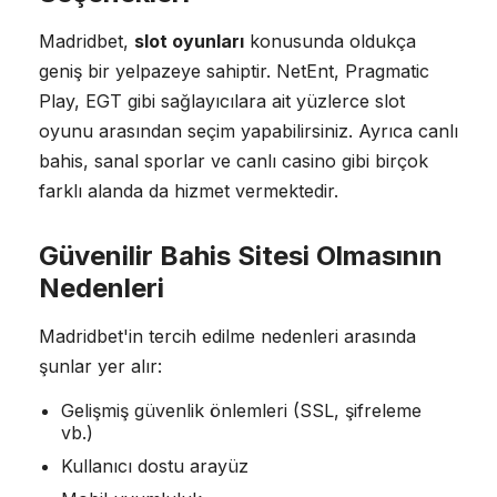
Madridbet,
slot oyunları
konusunda oldukça
geniş bir yelpazeye sahiptir. NetEnt, Pragmatic
Play, EGT gibi sağlayıcılara ait yüzlerce slot
oyunu arasından seçim yapabilirsiniz. Ayrıca canlı
bahis, sanal sporlar ve canlı casino gibi birçok
farklı alanda da hizmet vermektedir.
Güvenilir Bahis Sitesi Olmasının
Nedenleri
Madridbet'in tercih edilme nedenleri arasında
şunlar yer alır:
Gelişmiş güvenlik önlemleri (SSL, şifreleme
vb.)
Kullanıcı dostu arayüz