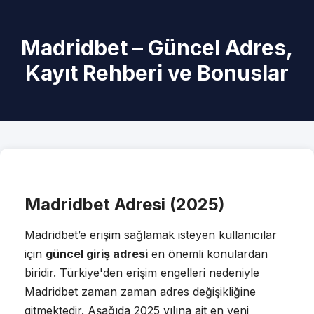
Madridbet – Güncel Adres,
Kayıt Rehberi ve Bonuslar
Madridbet Adresi (2025)
Madridbet’e erişim sağlamak isteyen kullanıcılar
için
güncel giriş adresi
en önemli konulardan
biridir. Türkiye'den erişim engelleri nedeniyle
Madridbet zaman zaman adres değişikliğine
gitmektedir. Aşağıda 2025 yılına ait en yeni