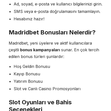
Ad, soyad, e-posta ve kullanıcı bilgilerinizi girin.
SMS veya e-posta doğrulamasını tamamlayın.
Hesabınız hazır!
Madridbet Bonusları Nelerdir?
Madridbet, yeni üyelere ve aktif kullanıcılara
çeşitli
bonus kampanyaları
sunar. En çok tercih
edilen bonus türleri şunlardır:
Hoş Geldin Bonusu
Kayıp Bonusu
Yatırım Bonusu
Slot ve Canlı Casino Promosyonları
Slot Oyunları ve Bahis
Seçenekleri