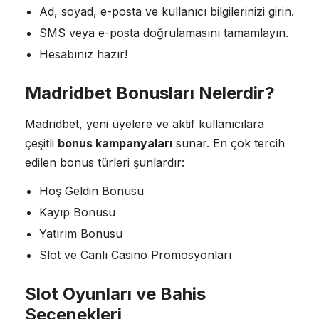
Ad, soyad, e-posta ve kullanıcı bilgilerinizi girin.
SMS veya e-posta doğrulamasını tamamlayın.
Hesabınız hazır!
Madridbet Bonusları Nelerdir?
Madridbet, yeni üyelere ve aktif kullanıcılara
çeşitli
bonus kampanyaları
sunar. En çok tercih
edilen bonus türleri şunlardır:
Hoş Geldin Bonusu
Kayıp Bonusu
Yatırım Bonusu
Slot ve Canlı Casino Promosyonları
Slot Oyunları ve Bahis
Seçenekleri