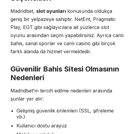
Madridbet,
slot oyunları
konusunda oldukça
geniş bir yelpazeye sahiptir. NetEnt, Pragmatic
Play, EGT gibi sağlayıcılara ait yüzlerce slot
oyunu arasından seçim yapabilirsiniz. Ayrıca canlı
bahis, sanal sporlar ve canlı casino gibi birçok
farklı alanda da hizmet vermektedir.
Güvenilir Bahis Sitesi Olmasının
Nedenleri
Madridbet'in tercih edilme nedenleri arasında
şunlar yer alır:
Gelişmiş güvenlik önlemleri (SSL, şifreleme
vb.)
Kullanıcı dostu arayüz