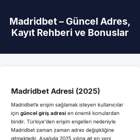
Madridbet – Güncel Adres,
Kayıt Rehberi ve Bonuslar
Madridbet Adresi (2025)
Madridbet’e erişim sağlamak isteyen kullanıcılar
için
güncel giriş adresi
en önemli konulardan
biridir. Türkiye'den erişim engelleri nedeniyle
Madridbet zaman zaman adres değişikliğine
gitmektedir. Aşağıda 2025 yılına ait en yeni