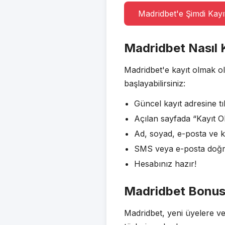
Madridbet'e Şimdi Kayıt
Madridbet Nasıl 
Madridbet'e kayıt olmak ol
başlayabilirsiniz:
Güncel kayıt adresine tı
Açılan sayfada “Kayıt O
Ad, soyad, e-posta ve kull
SMS veya e-posta doğr
Hesabınız hazır!
Madridbet Bonusl
Madridbet, yeni üyelere ve a