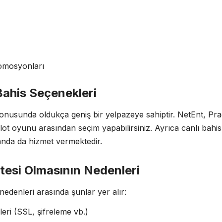
romosyonları
Bahis Seçenekleri
nusunda oldukça geniş bir yelpazeye sahiptir. NetEnt, Pra
slot oyunu arasından seçim yapabilirsiniz. Ayrıca canlı bahis
landa da hizmet vermektedir.
itesi Olmasının Nedenleri
nedenleri arasında şunlar yer alır:
eri (SSL, şifreleme vb.)