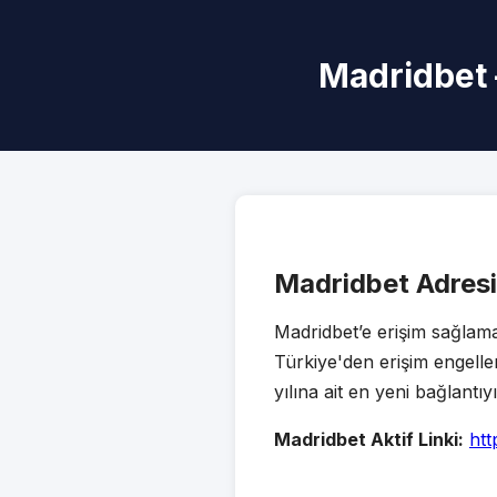
Madridbet 
Madridbet Adresi
Madridbet’e erişim sağlama
Türkiye'den erişim engelle
yılına ait en yeni bağlantıyı
Madridbet Aktif Linki:
htt