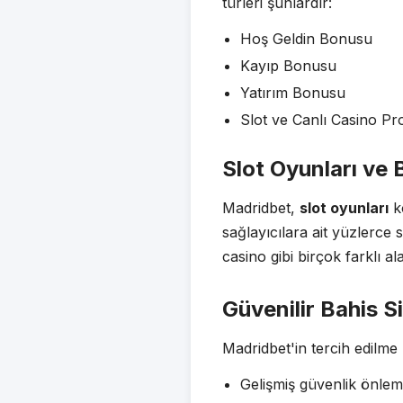
türleri şunlardır:
Hoş Geldin Bonusu
Kayıp Bonusu
Yatırım Bonusu
Slot ve Canlı Casino P
Slot Oyunları ve 
Madridbet,
slot oyunları
ko
sağlayıcılara ait yüzlerce 
casino gibi birçok farklı a
Güvenilir Bahis S
Madridbet'in tercih edilme 
Gelişmiş güvenlik önleml