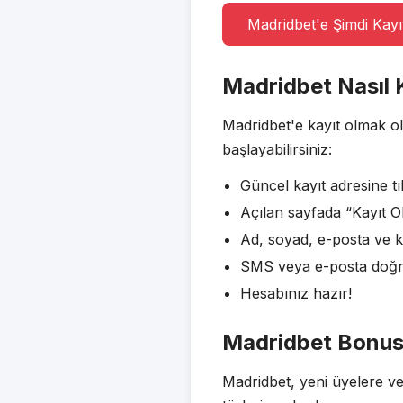
Madridbet'e Şimdi Kayıt
Madridbet Nasıl 
Madridbet'e kayıt olmak ol
başlayabilirsiniz:
Güncel kayıt adresine tı
Açılan sayfada “Kayıt O
Ad, soyad, e-posta ve kull
SMS veya e-posta doğr
Hesabınız hazır!
Madridbet Bonusl
Madridbet, yeni üyelere ve a