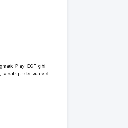
gmatic Play, EGT gibi
, sanal sporlar ve canlı