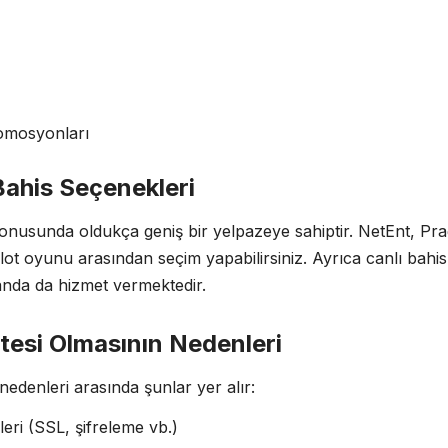
romosyonları
Bahis Seçenekleri
nusunda oldukça geniş bir yelpazeye sahiptir. NetEnt, Pra
slot oyunu arasından seçim yapabilirsiniz. Ayrıca canlı bahis
landa da hizmet vermektedir.
itesi Olmasının Nedenleri
nedenleri arasında şunlar yer alır:
eri (SSL, şifreleme vb.)