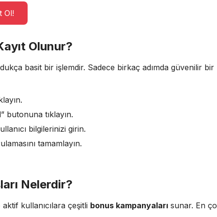
 Ol!
Kayıt Olunur?
dukça basit bir işlemdir. Sadece birkaç adımda güvenilir bi
klayın.
l” butonuna tıklayın.
anıcı bilgilerinizi girin.
ulamasını tamamlayın.
arı Nelerdir?
ktif kullanıcılara çeşitli
bonus kampanyaları
sunar. En ço