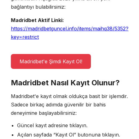
bağlantıyı bulabilirsiniz:
Madridbet Aktif Linki:
https://madridbetguncel.info/items/maihq38/5352?
key=restrict
Madridbet'e Şimdi Kayıt Ol!
Madridbet Nasıl Kayıt Olunur?
Madridbet'e kayıt olmak oldukça basit bir işlemdir.
Sadece birkaç adımda güvenilir bir bahis
deneyimine başlayabilirsiniz:
Güncel kayıt adresine tıklayın.
Açılan sayfada “Kayıt Ol” butonuna tıklayın.