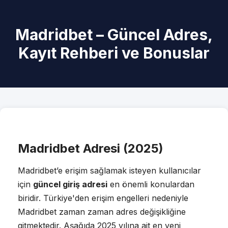
Madridbet – Güncel Adres,
Kayıt Rehberi ve Bonuslar
Madridbet Adresi (2025)
Madridbet’e erişim sağlamak isteyen kullanıcılar
için
güncel giriş adresi
en önemli konulardan
biridir. Türkiye'den erişim engelleri nedeniyle
Madridbet zaman zaman adres değişikliğine
gitmektedir. Aşağıda 2025 yılına ait en yeni