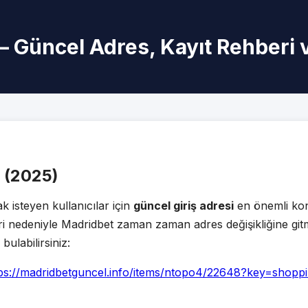
– Güncel Adres, Kayıt Rehberi 
 (2025)
k isteyen kullanıcılar için
güncel giriş adresi
en önemli konu
ri nedeniyle Madridbet zaman zaman adres değişikliğine git
 bulabilirsiniz:
ps://madridbetguncel.info/items/ntopo4/22648?key=shopp