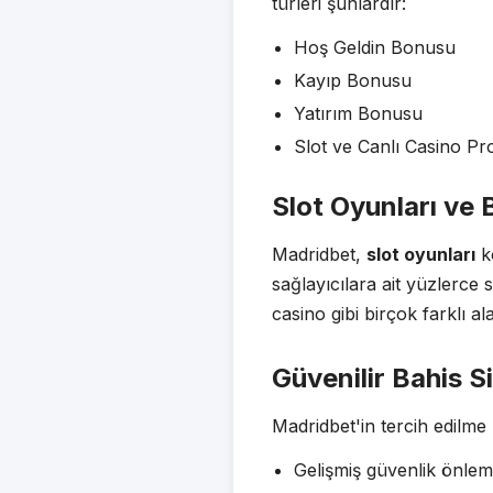
türleri şunlardır:
Hoş Geldin Bonusu
Kayıp Bonusu
Yatırım Bonusu
Slot ve Canlı Casino P
Slot Oyunları ve 
Madridbet,
slot oyunları
ko
sağlayıcılara ait yüzlerce 
casino gibi birçok farklı a
Güvenilir Bahis S
Madridbet'in tercih edilme 
Gelişmiş güvenlik önleml