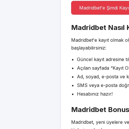
Madridbet'e Şimdi Kayıt
Madridbet Nasıl 
Madridbet'e kayıt olmak ol
başlayabilirsiniz:
Güncel kayıt adresine tı
Açılan sayfada “Kayıt O
Ad, soyad, e-posta ve kull
SMS veya e-posta doğr
Hesabınız hazır!
Madridbet Bonusl
Madridbet, yeni üyelere ve a