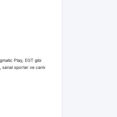
gmatic Play, EGT gibi
, sanal sporlar ve canlı