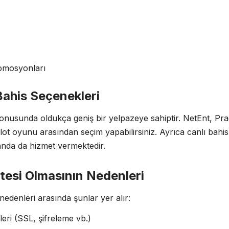
romosyonları
Bahis Seçenekleri
nusunda oldukça geniş bir yelpazeye sahiptir. NetEnt, Pra
slot oyunu arasından seçim yapabilirsiniz. Ayrıca canlı bahis
landa da hizmet vermektedir.
itesi Olmasının Nedenleri
nedenleri arasında şunlar yer alır:
eri (SSL, şifreleme vb.)