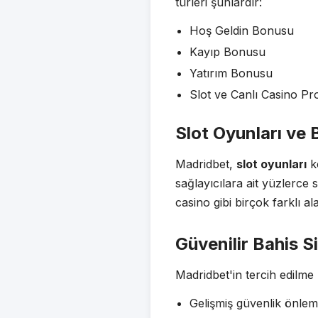
türleri şunlardır:
Hoş Geldin Bonusu
Kayıp Bonusu
Yatırım Bonusu
Slot ve Canlı Casino P
Slot Oyunları ve 
Madridbet,
slot oyunları
ko
sağlayıcılara ait yüzlerce 
casino gibi birçok farklı a
Güvenilir Bahis S
Madridbet'in tercih edilme 
Gelişmiş güvenlik önleml