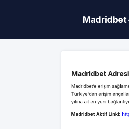
Madridbet 
Madridbet Adresi
Madridbet’e erişim sağlama
Türkiye'den erişim engelle
yılına ait en yeni bağlantıyı
Madridbet Aktif Linki:
htt