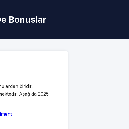
ve Bonuslar
lardan biridir.
mektedir. Aşağıda 2025
riment