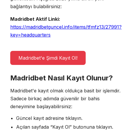
bağlantıyı bulabilirsiniz:
Madridbet Aktif Linki:
https://madridbetguncel.info/items/tfmfz13/27991?
key=headquarters
Madridbet'e Şimdi Kayıt Ol!
Madridbet Nasıl Kayıt Olunur?
Madridbet'e kayıt olmak oldukça basit bir işlemdir.
Sadece birkaç adımda güvenilir bir bahis
deneyimine başlayabilirsiniz:
Güncel kayıt adresine tıklayın.
Açılan sayfada “Kayıt Ol” butonuna tıklayın.