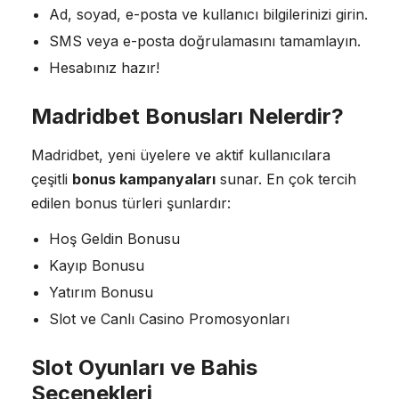
Ad, soyad, e-posta ve kullanıcı bilgilerinizi girin.
SMS veya e-posta doğrulamasını tamamlayın.
Hesabınız hazır!
Madridbet Bonusları Nelerdir?
Madridbet, yeni üyelere ve aktif kullanıcılara
çeşitli
bonus kampanyaları
sunar. En çok tercih
edilen bonus türleri şunlardır:
Hoş Geldin Bonusu
Kayıp Bonusu
Yatırım Bonusu
Slot ve Canlı Casino Promosyonları
Slot Oyunları ve Bahis
Seçenekleri