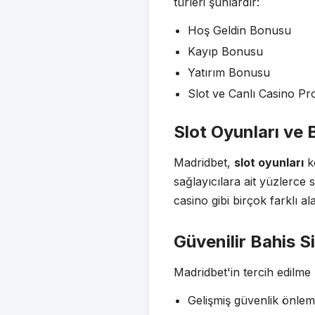
türleri şunlardır:
Hoş Geldin Bonusu
Kayıp Bonusu
Yatırım Bonusu
Slot ve Canlı Casino P
Slot Oyunları ve 
Madridbet,
slot oyunları
ko
sağlayıcılara ait yüzlerce 
casino gibi birçok farklı a
Güvenilir Bahis S
Madridbet'in tercih edilme 
Gelişmiş güvenlik önleml