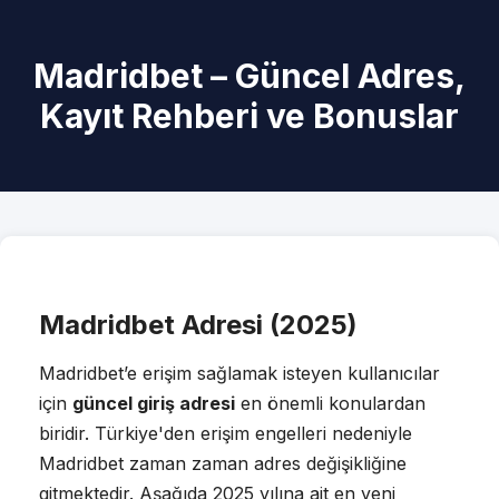
Madridbet – Güncel Adres,
Kayıt Rehberi ve Bonuslar
Madridbet Adresi (2025)
Madridbet’e erişim sağlamak isteyen kullanıcılar
için
güncel giriş adresi
en önemli konulardan
biridir. Türkiye'den erişim engelleri nedeniyle
Madridbet zaman zaman adres değişikliğine
gitmektedir. Aşağıda 2025 yılına ait en yeni