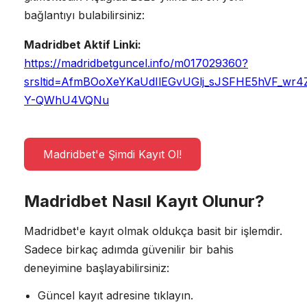
bağlantıyı bulabilirsiniz:
Madridbet Aktif Linki:
https://madridbetguncel.info/m017029360?
srsltid=AfmBOoXeYKaUdIlEGvUGlj_sJSFHE5hVF_wr4
Y-QWhU4VQNu
Madridbet'e Şimdi Kayıt Ol!
Madridbet Nasıl Kayıt Olunur?
Madridbet'e kayıt olmak oldukça basit bir işlemdir.
Sadece birkaç adımda güvenilir bir bahis
deneyimine başlayabilirsiniz:
Güncel kayıt adresine tıklayın.