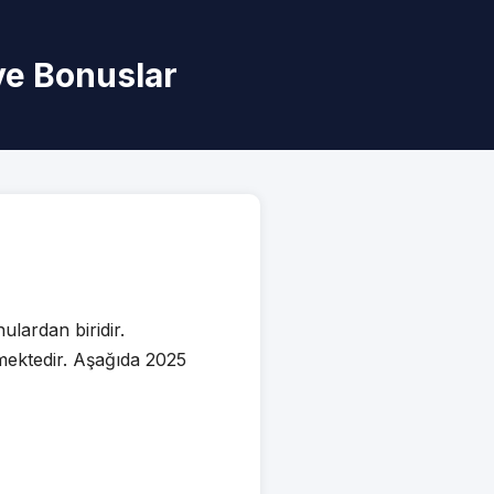
ve Bonuslar
lardan biridir.
mektedir. Aşağıda 2025