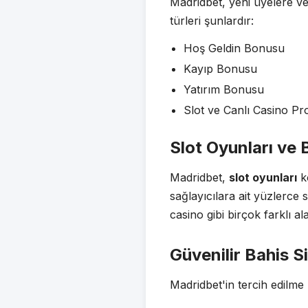
Madridbet, yeni üyelere ve a
türleri şunlardır:
Hoş Geldin Bonusu
Kayıp Bonusu
Yatırım Bonusu
Slot ve Canlı Casino P
Slot Oyunları ve 
Madridbet,
slot oyunları
ko
sağlayıcılara ait yüzlerce 
casino gibi birçok farklı a
Güvenilir Bahis S
Madridbet'in tercih edilme 