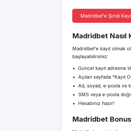
Madridbet'e Şimdi Kayıt
Madridbet Nasıl 
Madridbet'e kayıt olmak ol
başlayabilirsiniz:
Güncel kayıt adresine tı
Açılan sayfada “Kayıt O
Ad, soyad, e-posta ve kull
SMS veya e-posta doğr
Hesabınız hazır!
Madridbet Bonusl