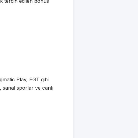
k tercih edilen bonus
gmatic Play, EGT gibi
, sanal sporlar ve canlı