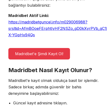
bağlantıyı bulabilirsiniz:
Madridbet Aktif Linki:
https://madridbetguncel.info/m029006988?
srsltid=AfmBOoeFErphtIyHF2NSZo_gD0kXyrPVb_gC1
X-YGpHx94Qs
Madridbet'e Şimdi Kayıt Ol!
Madridbet Nasıl Kayıt Olunur?
Madridbet'e kayıt olmak oldukça basit bir işlemdir.
Sadece birkaç adımda güvenilir bir bahis
deneyimine başlayabilirsiniz:
Güncel kayıt adresine tıklayın.