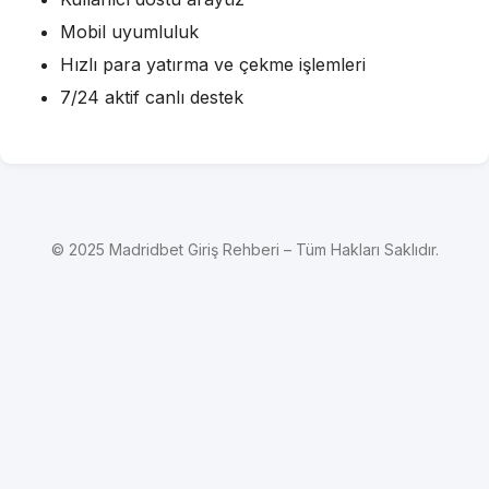
Mobil uyumluluk
Hızlı para yatırma ve çekme işlemleri
7/24 aktif canlı destek
© 2025 Madridbet Giriş Rehberi – Tüm Hakları Saklıdır.