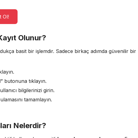
 Ol!
Kayıt Olunur?
dukça basit bir işlemdir. Sadece birkaç adımda güvenilir bi
klayın.
l” butonuna tıklayın.
anıcı bilgilerinizi girin.
ulamasını tamamlayın.
arı Nelerdir?