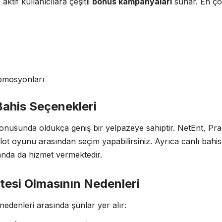
ktif kullanıcılara çeşitli
bonus kampanyaları
sunar. En ço
romosyonları
Bahis Seçenekleri
nusunda oldukça geniş bir yelpazeye sahiptir. NetEnt, Pra
slot oyunu arasından seçim yapabilirsiniz. Ayrıca canlı bahis
landa da hizmet vermektedir.
itesi Olmasının Nedenleri
nedenleri arasında şunlar yer alır: