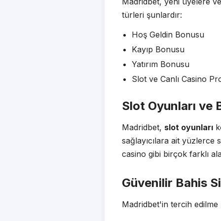
Madridbet, yeni üyelere ve a
türleri şunlardır:
Hoş Geldin Bonusu
Kayıp Bonusu
Yatırım Bonusu
Slot ve Canlı Casino P
Slot Oyunları ve 
Madridbet,
slot oyunları
ko
sağlayıcılara ait yüzlerce 
casino gibi birçok farklı a
Güvenilir Bahis S
Madridbet'in tercih edilme 