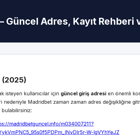
– Güncel Adres, Kayıt Rehberi 
 (2025)
k isteyen kullanıcılar için
güncel giriş adresi
en önemli konu
ri nedeniyle Madridbet zaman zaman adres değişikliğine git
 bulabilirsiniz:
ps://madridbetguncel.info/m034007211?
YykVmPNC5_95s0f5PDPm_lNvDlr5r-W-lgVYhYeJZ