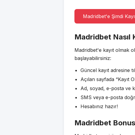
Madridbet'e Şimdi Kayıt
Madridbet Nasıl 
Madridbet'e kayıt olmak ol
başlayabilirsiniz:
Güncel kayıt adresine tı
Açılan sayfada “Kayıt O
Ad, soyad, e-posta ve kull
SMS veya e-posta doğr
Hesabınız hazır!
Madridbet Bonusl