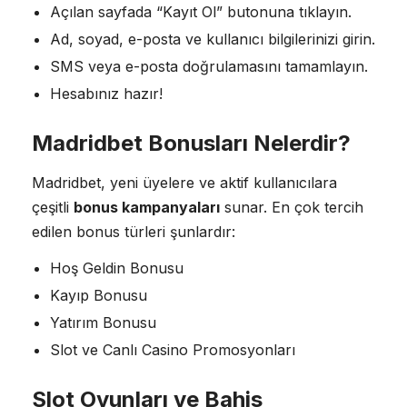
Açılan sayfada “Kayıt Ol” butonuna tıklayın.
Ad, soyad, e-posta ve kullanıcı bilgilerinizi girin.
SMS veya e-posta doğrulamasını tamamlayın.
Hesabınız hazır!
Madridbet Bonusları Nelerdir?
Madridbet, yeni üyelere ve aktif kullanıcılara
çeşitli
bonus kampanyaları
sunar. En çok tercih
edilen bonus türleri şunlardır:
Hoş Geldin Bonusu
Kayıp Bonusu
Yatırım Bonusu
Slot ve Canlı Casino Promosyonları
Slot Oyunları ve Bahis