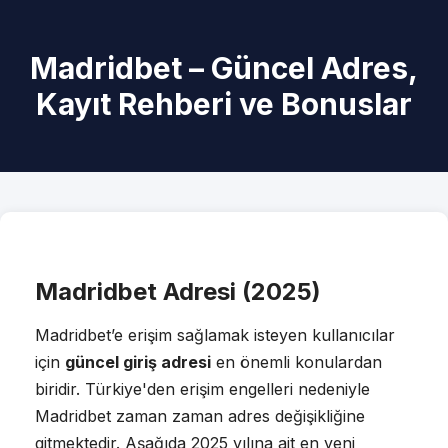
Madridbet – Güncel Adres,
Kayıt Rehberi ve Bonuslar
Madridbet Adresi (2025)
Madridbet’e erişim sağlamak isteyen kullanıcılar
için
güncel giriş adresi
en önemli konulardan
biridir. Türkiye'den erişim engelleri nedeniyle
Madridbet zaman zaman adres değişikliğine
gitmektedir. Aşağıda 2025 yılına ait en yeni