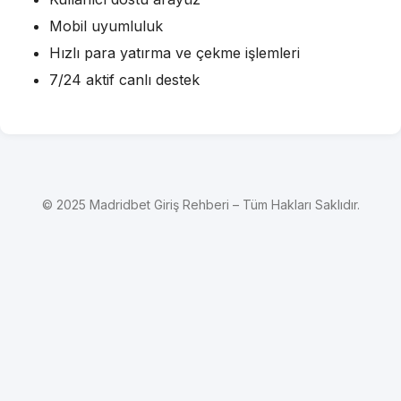
Mobil uyumluluk
Hızlı para yatırma ve çekme işlemleri
7/24 aktif canlı destek
© 2025 Madridbet Giriş Rehberi – Tüm Hakları Saklıdır.