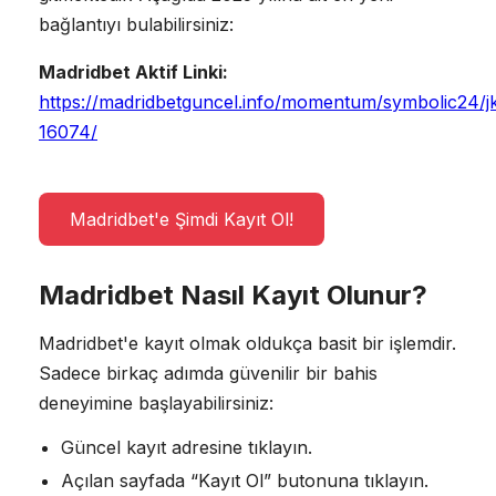
bağlantıyı bulabilirsiniz:
Madridbet Aktif Linki:
https://madridbetguncel.info/momentum/symbolic24/j
16074/
Madridbet'e Şimdi Kayıt Ol!
Madridbet Nasıl Kayıt Olunur?
Madridbet'e kayıt olmak oldukça basit bir işlemdir.
Sadece birkaç adımda güvenilir bir bahis
deneyimine başlayabilirsiniz:
Güncel kayıt adresine tıklayın.
Açılan sayfada “Kayıt Ol” butonuna tıklayın.