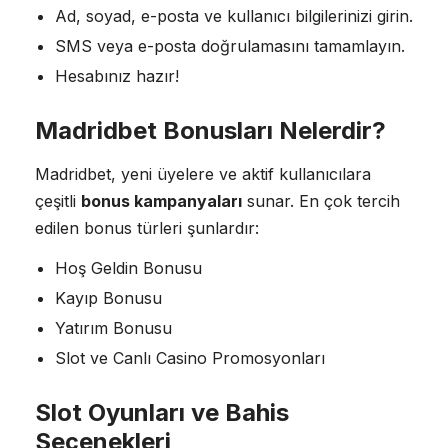
Ad, soyad, e-posta ve kullanıcı bilgilerinizi girin.
SMS veya e-posta doğrulamasını tamamlayın.
Hesabınız hazır!
Madridbet Bonusları Nelerdir?
Madridbet, yeni üyelere ve aktif kullanıcılara
çeşitli
bonus kampanyaları
sunar. En çok tercih
edilen bonus türleri şunlardır:
Hoş Geldin Bonusu
Kayıp Bonusu
Yatırım Bonusu
Slot ve Canlı Casino Promosyonları
Slot Oyunları ve Bahis
Seçenekleri