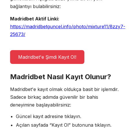
bağlantıyı bulabilirsiniz:
Madridbet Aktif Linki:
https://madridbetguncel.info/photo/mixture11/8zzy7-
25673/
Madridbet'e Şimdi Kayıt Ol!
Madridbet Nasıl Kayıt Olunur?
Madridbet'e kayıt olmak oldukça basit bir işlemdir.
Sadece birkaç adımda güvenilir bir bahis
deneyimine başlayabilirsiniz:
Güncel kayıt adresine tıklayın.
Açılan sayfada “Kayıt Ol” butonuna tıklayın.