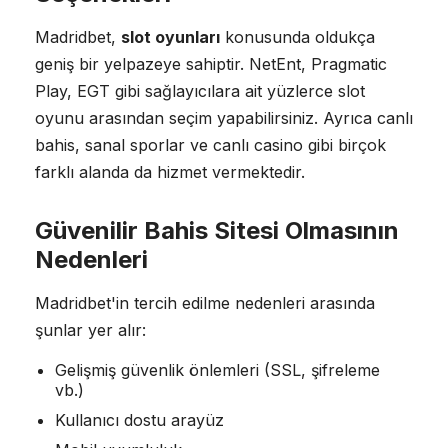
Madridbet,
slot oyunları
konusunda oldukça
geniş bir yelpazeye sahiptir. NetEnt, Pragmatic
Play, EGT gibi sağlayıcılara ait yüzlerce slot
oyunu arasından seçim yapabilirsiniz. Ayrıca canlı
bahis, sanal sporlar ve canlı casino gibi birçok
farklı alanda da hizmet vermektedir.
Güvenilir Bahis Sitesi Olmasının
Nedenleri
Madridbet'in tercih edilme nedenleri arasında
şunlar yer alır:
Gelişmiş güvenlik önlemleri (SSL, şifreleme
vb.)
Kullanıcı dostu arayüz