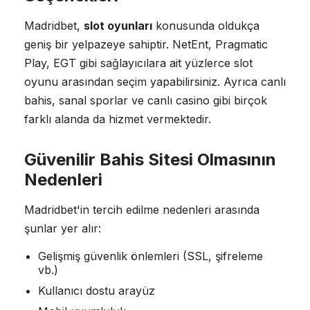
Madridbet,
slot oyunları
konusunda oldukça
geniş bir yelpazeye sahiptir. NetEnt, Pragmatic
Play, EGT gibi sağlayıcılara ait yüzlerce slot
oyunu arasından seçim yapabilirsiniz. Ayrıca canlı
bahis, sanal sporlar ve canlı casino gibi birçok
farklı alanda da hizmet vermektedir.
Güvenilir Bahis Sitesi Olmasının
Nedenleri
Madridbet'in tercih edilme nedenleri arasında
şunlar yer alır:
Gelişmiş güvenlik önlemleri (SSL, şifreleme
vb.)
Kullanıcı dostu arayüz