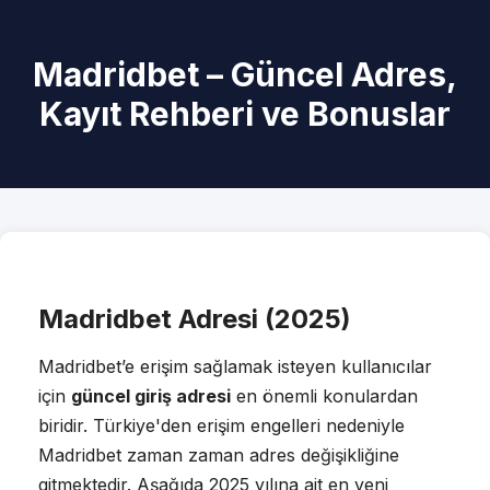
Madridbet – Güncel Adres,
Kayıt Rehberi ve Bonuslar
Madridbet Adresi (2025)
Madridbet’e erişim sağlamak isteyen kullanıcılar
için
güncel giriş adresi
en önemli konulardan
biridir. Türkiye'den erişim engelleri nedeniyle
Madridbet zaman zaman adres değişikliğine
gitmektedir. Aşağıda 2025 yılına ait en yeni