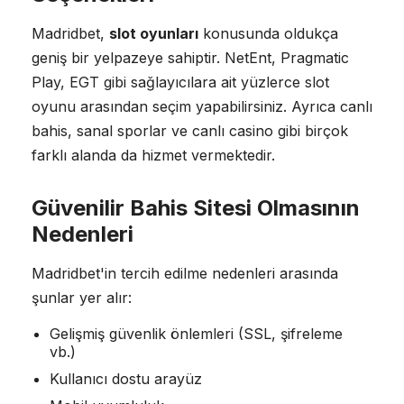
Madridbet,
slot oyunları
konusunda oldukça
geniş bir yelpazeye sahiptir. NetEnt, Pragmatic
Play, EGT gibi sağlayıcılara ait yüzlerce slot
oyunu arasından seçim yapabilirsiniz. Ayrıca canlı
bahis, sanal sporlar ve canlı casino gibi birçok
farklı alanda da hizmet vermektedir.
Güvenilir Bahis Sitesi Olmasının
Nedenleri
Madridbet'in tercih edilme nedenleri arasında
şunlar yer alır:
Gelişmiş güvenlik önlemleri (SSL, şifreleme
vb.)
Kullanıcı dostu arayüz