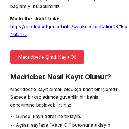
bağlantıyı bulabilirsiniz:
Madridbet Aktif Linki:
https://madridbetguncel.info/weakness/inflation19/1sp
46847/
Madridbet'e Şimdi Kayıt Ol!
Madridbet Nasıl Kayıt Olunur?
Madridbet'e kayıt olmak oldukça basit bir işlemdir.
Sadece birkaç adımda güvenilir bir bahis
deneyimine başlayabilirsiniz:
Güncel kayıt adresine tıklayın.
Açılan sayfada “Kayıt Ol” butonuna tıklayın.